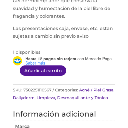
Gel dermolimpiador que conserva la
suavidad y humectación de la piel libre de
fragancia y colorantes.
Las presentaciones caja, envase, etc, estan
sujetas a cambio sin previo aviso
1 disponibles
Hasta 12 pagos sin tarjeta
con Mercado Pago.
Saber más
Añadir al carrito
Ambar
gel
Dermolimpiador
SKU:
7502251110567
Categorías:
Acné / Piel Grasa
,
Antiseptico
Dailyderm
,
Limpieza, Desmaquillante y Tónico
130g
Información adicional
cantidad
Marca