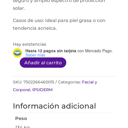
seguro y amplio espectro de protección
solar.
Casos de uso: Ideal para piel grasa o con
tendencia acneica.
Hay existencias
Hasta 12 pagos sin tarjeta
con Mercado Pago.
Saber más
Añadir al carrito
Ipsiblock
Color
Crema
SKU:
7502266460015
Categorías:
Facial y
Fps
Corporal
,
IPSIDERM
40
Información adicional
100gr
cantidad
Peso
134 kg