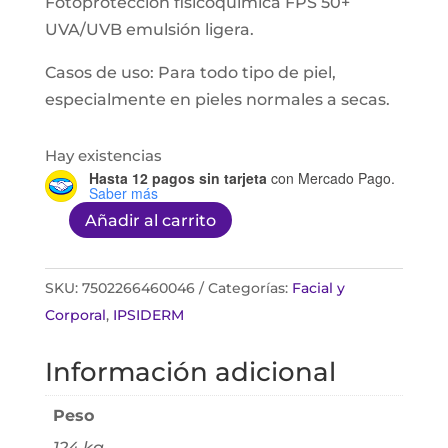
Fotoprotección fisicoquímica FPS 50+
UVA/UVB emulsión ligera.
Casos de uso: Para todo tipo de piel,
especialmente en pieles normales a secas.
Hay existencias
Hasta 12 pagos sin tarjeta
con Mercado Pago.
Saber más
Añadir al carrito
Ipsiblock
Color
Extrema
SKU:
7502266460046
Categorías:
Facial y
Ligera
Corporal
,
IPSIDERM
Fps
Información adicional
50+
100gr
Peso
cantidad
124 kg