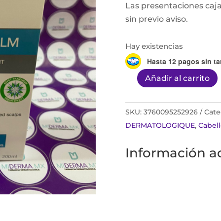
Las presentaciones caja
sin previo aviso.
Hay existencias
Hasta 12 pagos sin ta
Añadir al carrito
Sédacalm
shampoo
calmante
SKU:
3760095252926
Cate
200ML
DERMATOLOGIQUE
,
Cabell
cantidad
Información ad