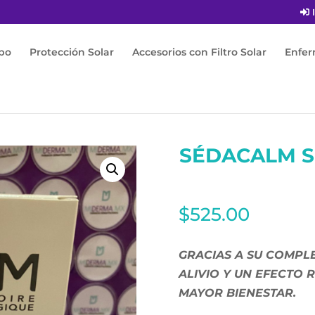
I
po
Protección Solar
Accesorios con Filtro Solar
Enfe
m shampoo calmante 200ML
SÉDACALM 
$
525.00
GRACIAS A SU COMPL
ALIVIO Y UN EFECTO 
MAYOR BIENESTAR.