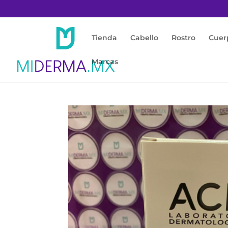
Tienda
Cabello
Rostro
Cuer
Marcas
Inicio
/
Cabello
/
Cuidado Capilar
/ Sédacal