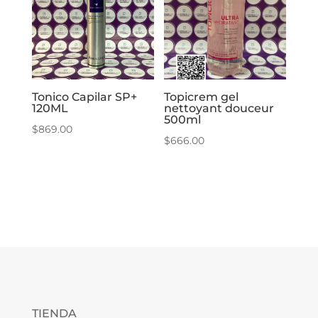
Tonico Capilar SP+
Topicrem gel
120ML
nettoyant douceur
500ml
$
869.00
$
666.00
TIENDA