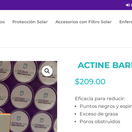
I
po
Protección Solar
Accesorios con Filtro Solar
Enfe
rra limpiadora 70g
ACTINE BAR
$
209.00
Eficacia para reducir:
Puntos negros y espin
Exceso de grasa
Poros obstruidos