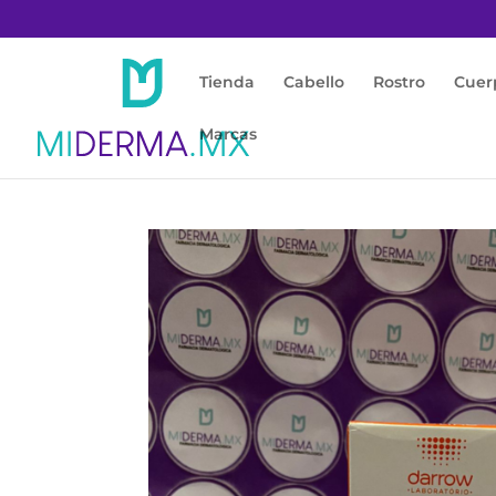
Tienda
Cabello
Rostro
Cuer
Marcas
Inicio
/
Rostro
/
Acné / Piel Grasa
/ Actine ba