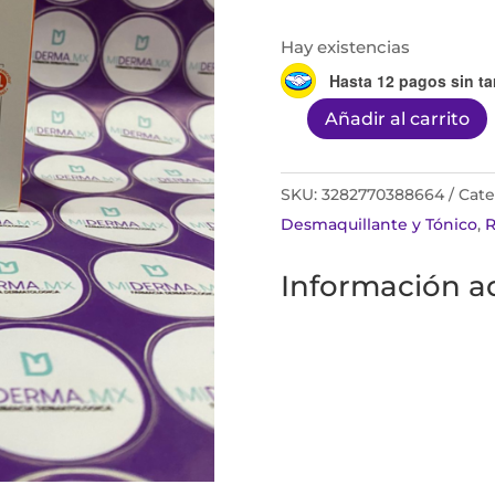
Hay existencias
Hasta 12 pagos sin ta
Añadir al carrito
Actine
barra
limpiadora
SKU:
3282770388664
Cate
70g
Desmaquillante y Tónico
,
R
cantidad
Información ad