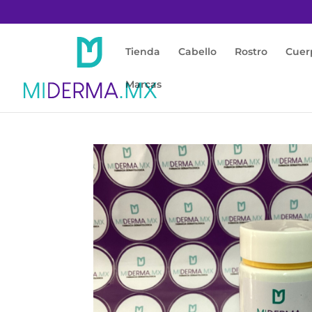
Tienda
Cabello
Rostro
Cuer
Marcas
Inicio
/
Cápsulas Orales
/
Otros
/ Dapsona 50