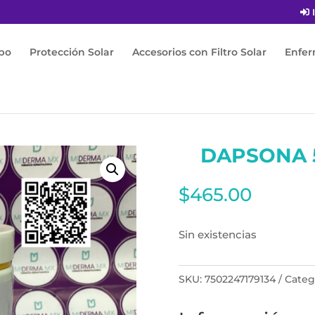
I
po
Protección Solar
Accesorios con Filtro Solar
Enfe
MG 50 tabletas
DAPSONA 
$
465.00
Sin existencias
SKU:
7502247179134
Categ