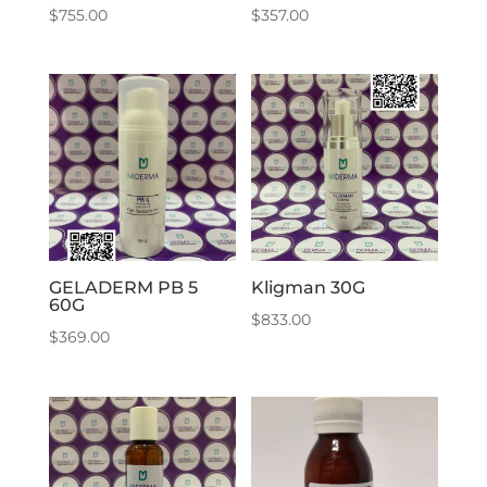
$
755.00
$
357.00
GELADERM PB 5
Kligman 30G
60G
$
833.00
$
369.00