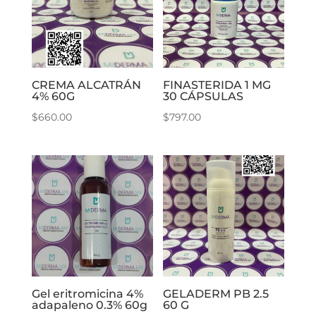
CREMA ALCATRÁN
FINASTERIDA 1 MG
4% 60G
30 CÁPSULAS
$
660.00
$
797.00
Gel eritromicina 4%
GELADERM PB 2.5
adapaleno 0.3% 60g
60 G