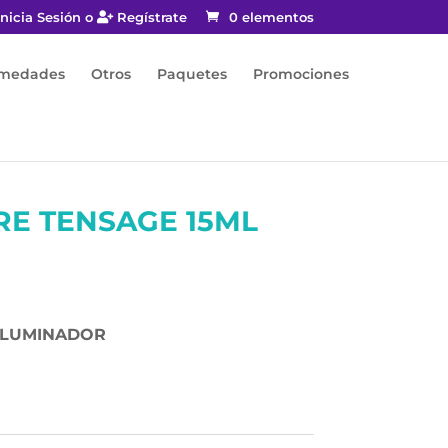
nicia Sesión o
Regístrate
0 elementos
rmedades
Otros
Paquetes
Promociones
E TENSAGE 15ML
ILUMINADOR