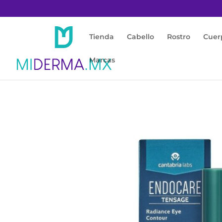
Tienda
Cabello
Rostro
Cuer
Marcas
Inicio
/
Rostro
/
Contorno de Ojos
/ Endocar