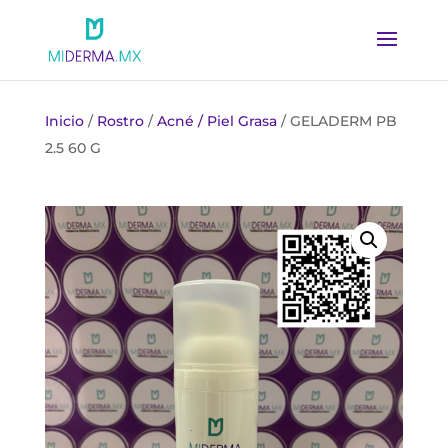
Inicio
/
Rostro
/
Acné / Piel Grasa
/ GELADERM PB
2.5 60 G