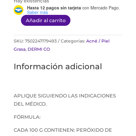
Hay existencias
Hasta 12 pagos sin tarjeta
con Mercado Pago.
Saber más
Añadir al carrito
GELADERM
PB
2.5
SKU:
7502247179493
Categorías:
Acné / Piel
60
Grasa
,
DERMI CO
G
Información adicional
cantidad
APLIQUE SIGUIENDO LAS INDICACIONES
DEL MÉDICO.
FÓRMULA:
CADA 100 G CONTIENEN: PERÓXIDO DE