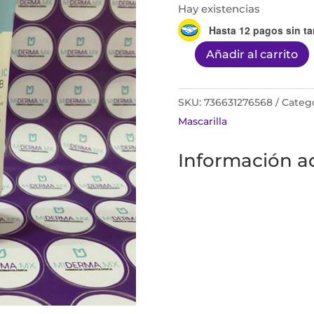
Hay existencias
Hasta 12 pagos sin ta
Añadir al carrito
GLYCOLIC
FACIAL
SCRUB
SKU:
736631276568
Catego
2.5%
Mascarilla
CON
Información ad
120ML
cantidad