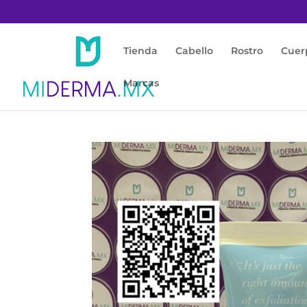
Tienda
Cabello
Rostro
Cuer
Marcas
Inicio
/
Rostro
/
Exfoliante / Mascarilla
/ GLY