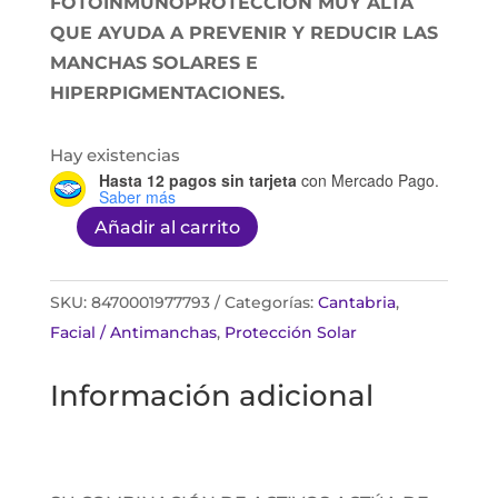
FOTOINMUNOPROTECCIÓN MUY ALTA
QUE AYUDA A PREVENIR Y REDUCIR LAS
MANCHAS SOLARES E
HIPERPIGMENTACIONES.
Hay existencias
Hasta 12 pagos sin tarjeta
con Mercado Pago.
Saber más
Añadir al carrito
HELIOCARE
360°
PIGMENT
SKU:
8470001977793
Categorías:
Cantabria
,
SOLUTION
Facial / Antimanchas
,
Protección Solar
FLUID
Información adicional
cantidad