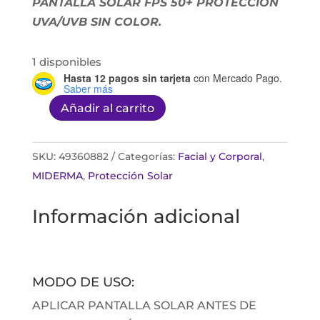
PANTALLA SOLAR FPS 50+ PROTECCIÓN
UVA/UVB SIN COLOR.
1 disponibles
Hasta 12 pagos sin tarjeta
con Mercado Pago.
Saber más
Añadir al carrito
Miderma
pantalla
solar
SKU:
49360882
Categorías:
Facial y Corporal
,
FPS50+
MIDERMA
,
Protección Solar
sin
Información adicional
color
120ml
cantidad
MODO DE USO:
APLICAR PANTALLA SOLAR ANTES DE