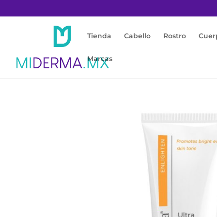
Tienda
Cabello
Rostro
Cuer
Marcas
Inicio
/
Rostro
/
Limpieza, Desmaquillante y