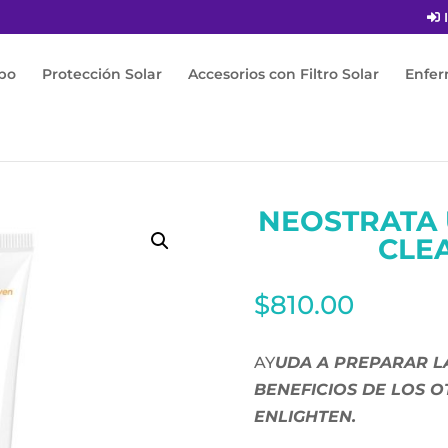
I
po
Protección Solar
Accesorios con Filtro Solar
Enfe
 Tónico
/ NEOSTRATA ULTRA BRIGHTENING CLEANSER 100ML
NEOSTRATA 
CLE
$
810.00
AY
UDA A PREPARAR LA
BENEFICIOS DE LOS 
ENLIGHTEN.