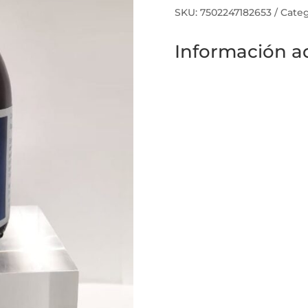
75ML
SKU:
7502247182653
Categ
cantidad
Información ad