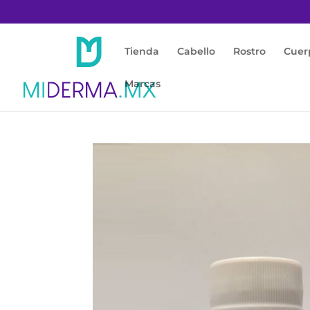
Tienda
Cabello
Rostro
Cuer
Marcas
Inicio
/
Enfermedades
/
Vitiligo
/ SOLUCIÓN