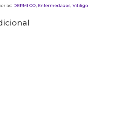
orías:
DERMI CO
,
Enfermedades
,
Vitiligo
icional