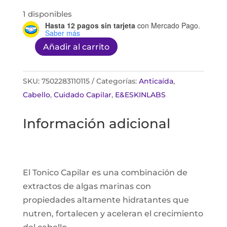
1 disponibles
Hasta 12 pagos sin tarjeta
con Mercado Pago.
Saber más
Añadir al carrito
Tonico
Capilar
SP+
SKU:
7502283110115
Categorías:
Anticaída
,
120ML
Cabello
,
Cuidado Capilar
,
E&ESKINLABS
cantidad
Información adicional
El Tonico Capilar es una combinación de
extractos de algas marinas con
propiedades altamente hidratantes que
nutren, fortalecen y aceleran el crecimiento