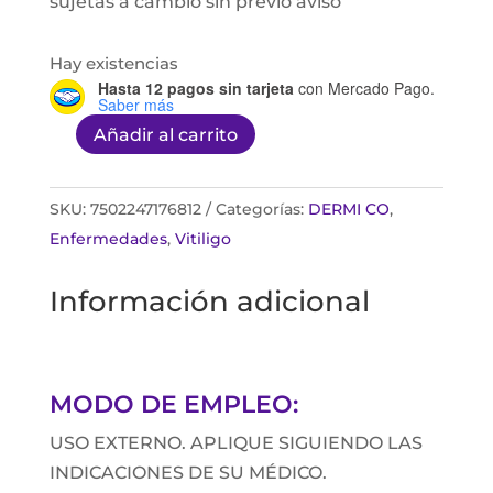
sujetas a cambio sin previo aviso
Hay existencias
Hasta 12 pagos sin tarjeta
con Mercado Pago.
Saber más
Añadir al carrito
Unguento
de
lima
SKU:
7502247176812
Categorías:
DERMI CO
,
100G
Enfermedades
,
Vitiligo
cantidad
Información adicional
MODO DE EMPLEO:
USO EXTERNO. APLIQUE SIGUIENDO LAS
INDICACIONES DE SU MÉDICO.