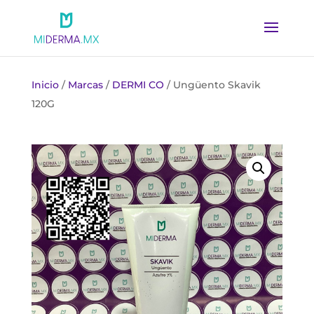
Inicio
/
Marcas
/
DERMI CO
/ Ungüento Skavik
120G