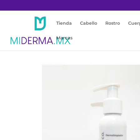
Tienda
Cabello
Rostro
Cuer
Marcas
Inicio
/
Rostro
/
Acné / Piel Grasa
/ MILADER